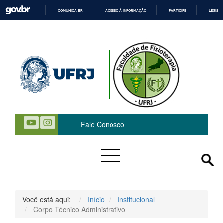
COMUNICA BR
ACESSO À INFORMAÇÃO
PARTICIPE
LEGISL
IR
PARA
O
CONTEÚDO
 Fale Conosco
Você está aqui:
Início
Institucional
Corpo Técnico Administrativo