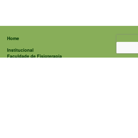
Home
Institucional
Faculdade de Fisioterapia
Corpo Docente
Discentes
Corpo Técnico Administrativo
Congregação
Publicações Administrativas
Comissões
Departamentos
Departamento de Fisioterapia Neurofuncional e Saúde
Materno-infantil (DFNMI)
Departamento de Fisioterapia Cardiorrespiratória e
Musculoesquelética (DFCME)