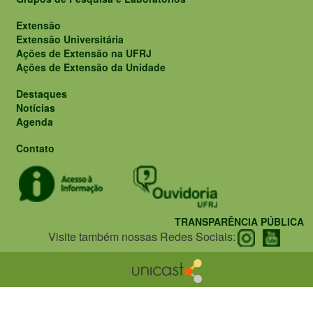
Extensão
Extensão Universitária
Ações de Extensão na UFRJ
Ações de Extensão da Unidade
Destaques
Notícias
Agenda
Contato
TRANSPARÊNCIA PÚBLICA
Visite também nossas Redes Sociais: